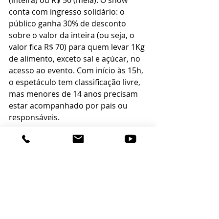
(inteira) ou R$ 50 (meia). O show 
conta com ingresso solidário: o 
público ganha 30% de desconto 
sobre o valor da inteira (ou seja, o 
valor fica R$ 70) para quem levar 1Kg 
de alimento, exceto sal e açúcar, no 
acesso ao evento. Com início às 15h, 
o espetáculo tem classificação livre, 
mas menores de 14 anos precisam 
estar acompanhado por pais ou 
responsáveis.
AGENDA
Mileninha Show
Data
: 30 de junho (domingo)
Horário:
 15h
Local
: Teatro Municipal Bruno Nitz, 
Avenida Central, esquina com a rua 
300, Centro, Balneário Camboriú