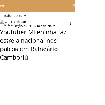
Post
Todos posts
Ricardo Zanon
Todos posts
24 de jun. de 2019
2 min de leitura
Youtuber Mileninha faz
geral
estreia nacional nos
Social
palcos em Balneário
Cidades
Camboriú