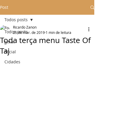
Post
Todos posts
Ricardo Zanon
Todos posts
25 de mar. de 2019
1 min de leitura
Toda terça menu Taste Of
geral
Taj
Social
Cidades