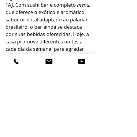
TAJ. Com sushi bar e completo 
menu,
que oferece o exótico e aromático 
sabor oriental adaptado ao paladar 
brasileiro, o bar ainda se destaca 
por suas bebidas oferecidas. Hoje, a 
casa promove diferentes noites a 
cada dia da semana, para agradar 
ainda mais seu público fiel.
Serviço:
Abre de terça a domingo
Horário: a partir das 18 horas
Reservas: até à 20h30 min
Informações e reservas: 3264-0464
Avenida Atlântica, 5710 - Barra Sul.
Balneário Camboriú - SC
www.tajbc.com.br