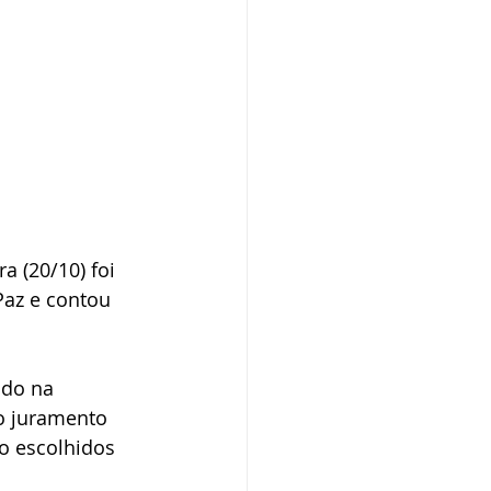
 (20/10) foi 
Paz e contou 
ado na 
 o juramento 
o escolhidos 