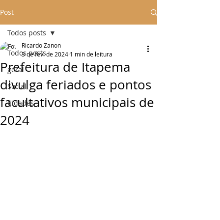
Post
Todos posts
Ricardo Zanon
Todos posts
3 de fev. de 2024
1 min de leitura
Prefeitura de Itapema
geral
divulga feriados e pontos
Social
facultativos municipais de
Cidades
2024