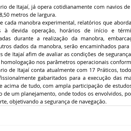
io de Itajaí, já opera cotidianamente com navios de
,50 metros de largura.
de cada manobra experimental, relatórios que abord
es à devida operação, horários de início e térmi
adas durante a realização da manobra, embarcaç
outros dados da manobra, serão encaminhados para a
s de Itajaí afim de avaliar as condições de segurança
a homologação nos parâmetros operacionais conforme
io de Itajaí conta atualmente com 17 Práticos, tod
ofissionalmente gabaritados para a execução das ma
 e acima de tudo, com ampla participação de estudos
do de um planejamento, onde todos os envolvidos, p
rte, objetivando a segurança de navegação.