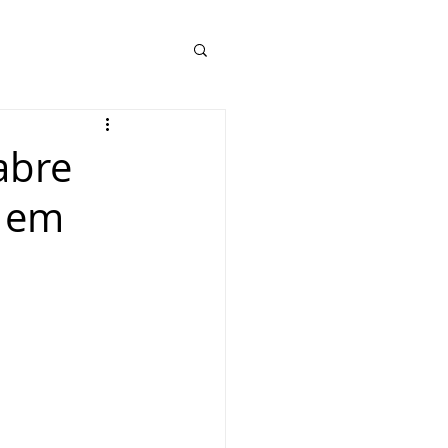
abre
e em