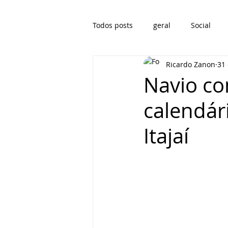
Todos posts
geral
Social
Ricardo Zanon
31 
Navio co
calendár
Itajaí