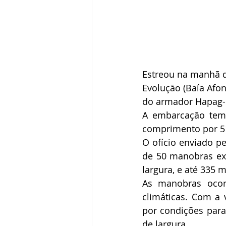
Estreou na manhã d
Evolução (Baía Afon
do armador Hapag-
A embarcação tem 
comprimento por 51
O ofício enviado pe
de 50 manobras exp
largura, e até 335 
As manobras ocor
climáticas. Com a 
por condições par
de largura.