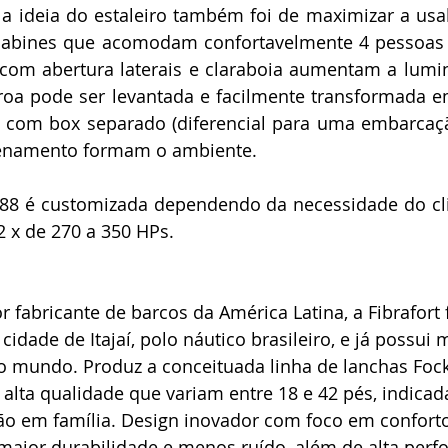
 a ideia do estaleiro também foi de maximizar a usab
abines que acomodam confortavelmente 4 pessoas 
s com abertura laterais e claraboia aumentam a lumi
roa pode ser levantada e facilmente transformada e
o com box separado (diferencial para uma embarcaçã
enamento formam o ambiente.
88 é customizada dependendo da necessidade do clie
2 x de 270 a 350 HPs.
 fabricante de barcos da América Latina, a Fibrafort 
idade de Itajaí, polo náutico brasileiro, e já possui 
o mundo. Produz a conceituada linha de lanchas Foc
lta qualidade que variam entre 18 e 42 pés, indicad
ão em família. Design inovador com foco em conforto
aior durabilidade e menos ruído, além de alta perf