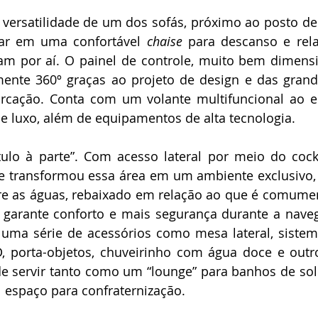
 versatilidade de um dos sofás, próximo ao posto d
ar em uma confortável 
chaise
 para descanso e rela
m por aí. O painel de controle, muito bem dimensi
ente 360º graças ao projeto de design e das grande
ação. Conta com um volante multifuncional ao esti
de luxo, além de equipamentos de alta tecnologia.
ulo à parte”. Com acesso lateral por meio do cockpi
e transformou essa área em um ambiente exclusivo, 
e as águas, rebaixado em relação ao que é comumen
garante conforto e mais segurança durante a naveg
z uma série de acessórios como mesa lateral, siste
, porta-objetos, chuveirinho com água doce e outros
de servir tanto como um “lounge” para banhos de sol
espaço para confraternização.