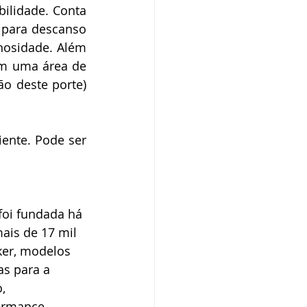
ilidade. Conta 
para descanso 
nosidade. Além 
m uma área de 
o deste porte) 
nte. Pode ser 
foi fundada há 
mais de 17 mil 
ker, modelos 
as para a 
, 
ormance, 