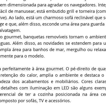
 bem dimensionada para agradar os navegadores. Inte
ácil de manusear, está embutido grill e torneira (com
ive). Ao lado, está um charmoso sofá reclinável que 
nge
 e que, além disso, esconde uma área para guarda 
alvatagem.
o gourmet, banquetas removíveis tornam o ambiente 
águas. Além disso, as novidades se estendem para u
mpla área para banhos de mar, mergulho ou relaxam
lmente para o modelo.
a perfeitamente à área gourmet. O pé-direito de qua
retenção do calor, amplia o ambiente e destaca o 
adeza dos acabamentos e mobiliários. Cores claras,
 detalhes com iluminação em LED são alguns exempl
erencial de ter a cozinha posicionada na área cen
omposto por sofás, TV e acessórios.