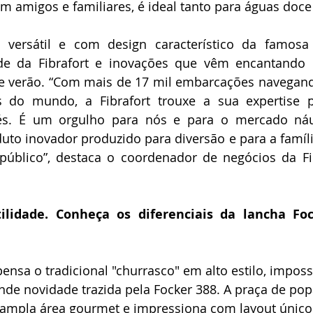
m amigos e familiares, é ideal tanto para águas doce
, versátil e com design característico da famosa 
de da Fibrafort e inovações que vêm encantando 
 verão. “Com mais de 17 mil embarcações navegando 
 do mundo, a Fibrafort trouxe a sua expertise p
és. É um orgulho para nós e para o mercado náuti
to inovador produzido para diversão e para a famíli
 público”, destaca o coordenador de negócios da Fib
ilidade. Conheça os diferenciais da lancha Foc
nsa o tradicional "churrasco" em alto estilo, imposs
de novidade trazida pela Focker 388. A praça de popa
mpla área gourmet e impressiona com layout único