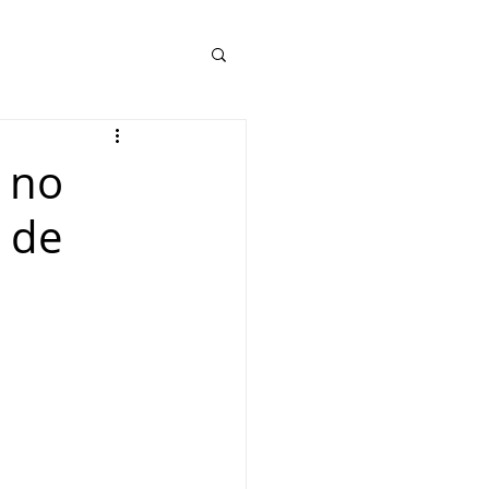
 no
s de