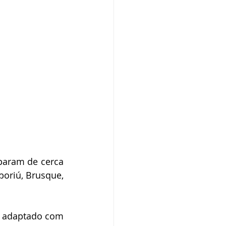
param de cerca 
oriú, Brusque, 
i adaptado com 