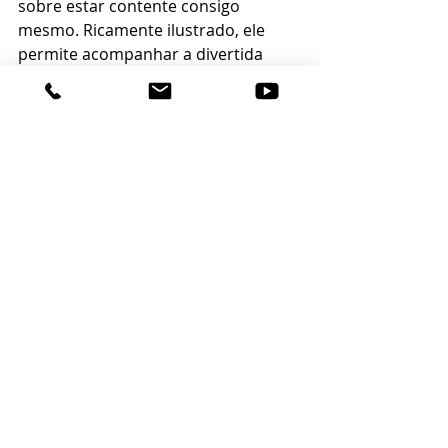
sobre estar contente consigo 
mesmo. Ricamente ilustrado, ele 
permite acompanhar a divertida 
aventura de Joca Pipoca em busca 
de quem ele quer ser de verdade.
Coelhinho interativo
Com orelhas fofas e pelagem macia, 
o Pulito, o coelhinho interativo, faz o 
maior sucesso entre as crianças 
pequenas. Ele emite sons, mexe o 
focinho e abana as orelhas e o 
rabinho. À venda na 
Bumerang 
Brinquedos
.
O Itajaí Shopping abre ao público 
diariamente: de segunda a sábado, 
das 10h às 22h, e aos domingos, das 
11h às 22h com praça de 