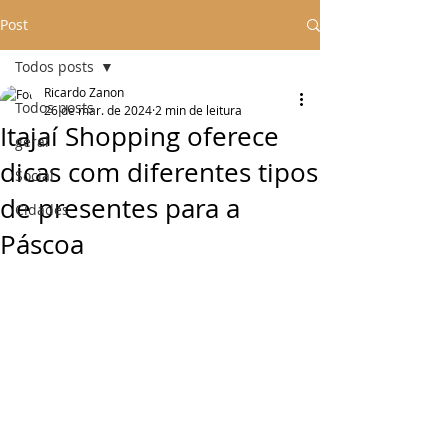
Post
Todos posts
Ricardo Zanon
Todos posts
26 de mar. de 2024
2 min de leitura
Itajaí Shopping oferece
geral
dicas com diferentes tipos
Social
de presentes para a
Cidades
Páscoa