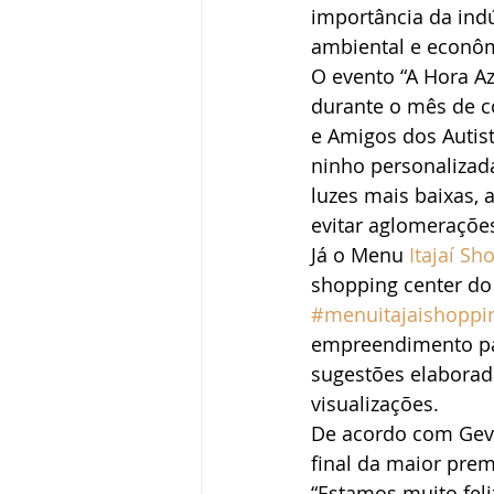
importância da ind
ambiental e econôm
O evento “A Hora Az
durante o mês de c
e Amigos dos Autis
ninho personalizada
luzes mais baixas, 
evitar aglomerações
Já o Menu 
Itajaí Sh
shopping center do 
#menuitajaishoppi
empreendimento pa
sugestões elaborada
visualizações.
De acordo com Geve
final da maior pre
“Estamos muito fel