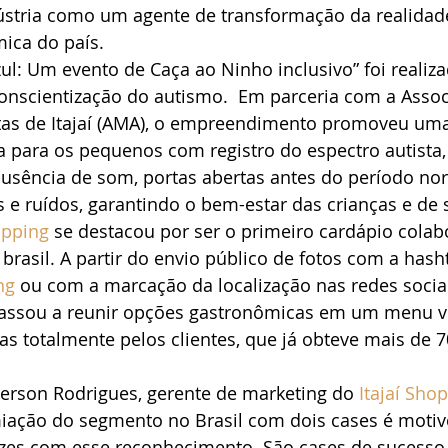
ústria como um agente de transformação da realidade 
ica do país.
ul: Um evento de Caça ao Ninho inclusivo” foi realiza
onscientização do autismo.  Em parceria com a Assoc
tas de Itajaí (AMA), o empreendimento promoveu uma
 para os pequenos com registro do espectro autista, 
ausência de som, portas abertas antes do período no
 e ruídos, garantindo o bem-estar das crianças e de 
opping
 se destacou por ser o primeiro cardápio colab
brasil. A partir do envio público de fotos com a hash
ng
 ou com a marcação da localização nas redes sociai
ssou a reunir opções gastronômicas em um menu vi
s totalmente pelos clientes, que já obteve mais de 7
rson Rodrigues, gerente de marketing do 
Itajaí Sho
miação do segmento no Brasil com dois cases é motiv
izes com esse reconhecimento. São cases de sucesso 