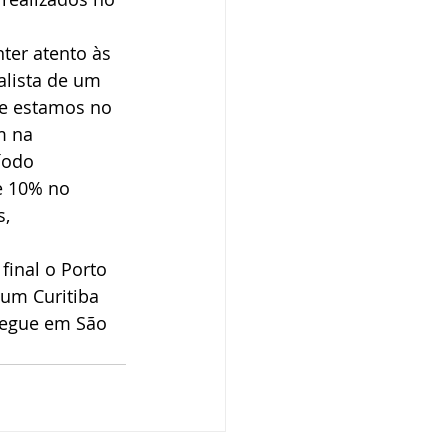
ter atento às 
alista de um 
e estamos no 
m na 
íodo 
e 10% no 
, 
final o Porto 
ium Curitiba 
regue em São 