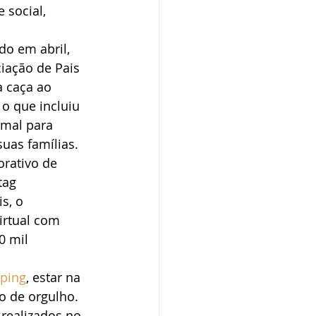
social, 
do em abril, 
iação de Pais 
 caça ao 
o que incluiu 
rmal para 
suas famílias.
orativo de 
tag 
s, o 
rtual com 
0 mil 
pping
, estar na 
o de orgulho. 
realizados no 