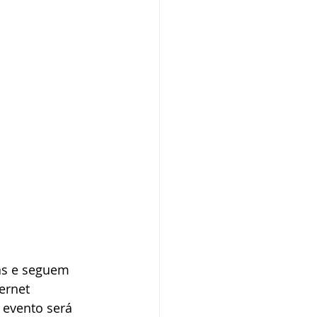
as e seguem 
ernet 
O evento será 