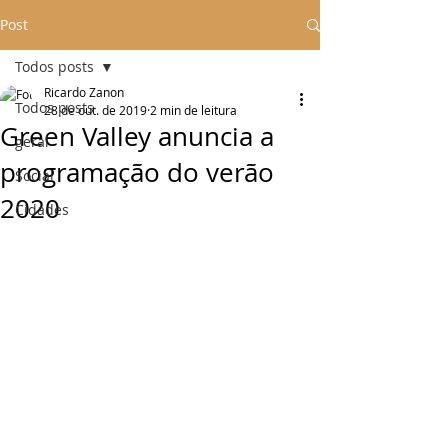
Post
Todos posts
Ricardo Zanon
Todos posts
28 de out. de 2019
2 min de leitura
Green Valley anuncia a
geral
programação do verão
Social
2020
Cidades