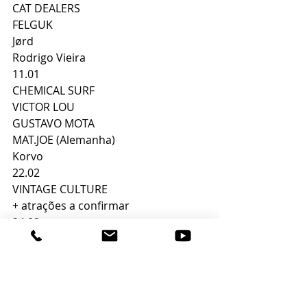
CAT DEALERS
FELGUK
Jørd
Rodrigo Vieira
11.01
CHEMICAL SURF
VICTOR LOU
GUSTAVO MOTA
MAT.JOE (Alemanha) 
Korvo
22.02
VINTAGE CULTURE
+ atrações a confirmar
24.02
CLAPTONE (Alemanha)
ILLUSIONIZE
BRUNO FURLAN
DJ GLEN
VOLKODER