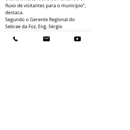
fluxo de visitantes para o município”, 
destaca.
Segundo o Gerente Regional do 
Sebrae da Foz, Eng. Sérgio 
Fernandes Cardoso, o evento 
valoriza os empresários do 
município. “O Sebrae tem a premissa 
de incentivar os pequenos negócios, 
por isso acredita que o festival 
fortalece a gastronomia e 
proporciona aos visitantes e turistas 
uma amostra do que a cidade tem 
de melhor para oferecer”, ressalta.
Posts recentes
Ver tudo