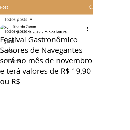
Post
Todos posts
Ricardo Zanon
Todos posts
8 de out. de 2019
2 min de leitura
Festival Gastronômico
geral
Sabores de Navegantes
Social
será no mês de novembro
Cidades
e terá valores de R$ 19,90
ou R$