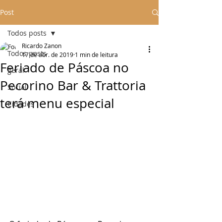
Post
Todos posts
Ricardo Zanon
Todos posts
17 de abr. de 2019
1 min de leitura
Feriado de Páscoa no
geral
Pecorino Bar & Trattoria
Social
terá menu especial
Cidades