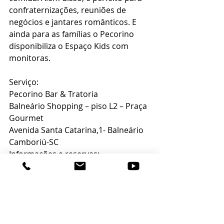
confraternizações, reuniões de 
negócios e jantares românticos. E 
ainda para as famílias o Pecorino 
disponibiliza o Espaço Kids com 
monitoras.
Serviço:
Pecorino Bar & Tratoria
Balneário Shopping – piso L2 – Praça 
Gourmet
Avenida Santa Catarina,1- Balneário 
Camboriú-SC
Informações e reservas: 
Fone: (47) 3263-8487
www.pecorino.com.br
Instagram: @pecorinobc
Facebook: Pecorino Bar & Trattoria