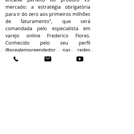
mercado: a estratégia obrigatória 
para ir do zero aos primeiros milhões 
de faturamento”, que será 
comandada pelo especialista em 
varejo online Frederico Flores. 
Conhecido pelo seu perfil 
@orealempreendedor nas redes 
sociais, ele dará dicas práticas para 
os empreendedores reverterem a 
inovação em ganhos para as 
empresas.
Saiba Mais
A Feira do Empreendedor, realizada 
pelo Sebrae, neste ano, será 
totalmente online com entrada 
gratuita para visitantes de todo o 
Brasil. As inscrições já podem ser 
feitas neste endereço eletrônico 