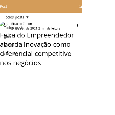
Post
Todos posts
Ricardo Zanon
Todos posts
21 de set. de 2021
2 min de leitura
Feira do Empreendedor
geral
aborda inovação como
Social
diferencial competitivo
Cidades
nos negócios