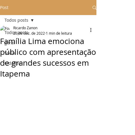
Post
Todos posts
Ricardo Zanon
Todos posts
25 de dez. de 2022
1 min de leitura
Família Lima emociona
geral
público com apresentação
Social
de grandes sucessos em
Cidades
Itapema