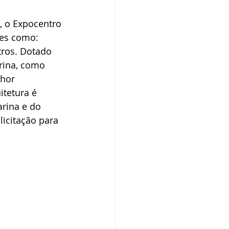
 o Expocentro 
tes como: 
tros. Dotado 
rina, como 
hor 
tetura é 
arina e do 
icitação para 