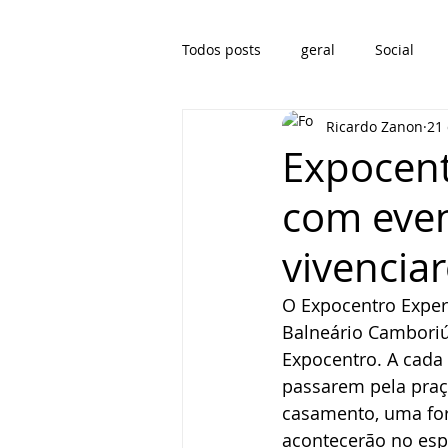
Todos posts
geral
Social
Ricardo Zanon
21
Expocent
com even
vivencia
O Expocentro Exper
Balneário Camboriú
Expocentro. A cada
passarem pela praç
casamento, uma form
acontecerão no esp