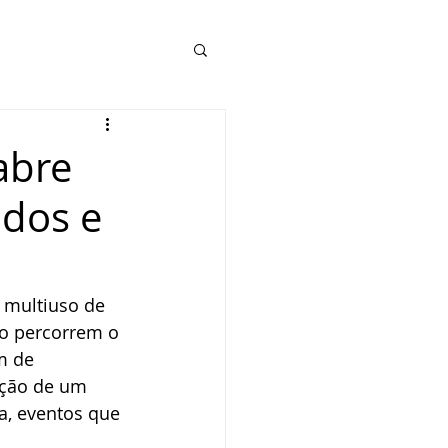
abre
ados e
 multiuso de 
o percorrem o 
m de 
ação de um 
a, eventos que 