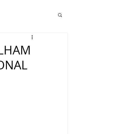
ILHAM
IONAL