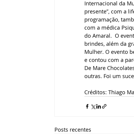
Internacional da Mu
presente”, com a li
programação, també
com a médica Psiqu
do Amaral.  O even
brindes, além da 
Mulher. O evento b
e contou com a par
De Mare Chocolates,
outras. Foi um suce
Créditos: Thiago M
Posts recentes