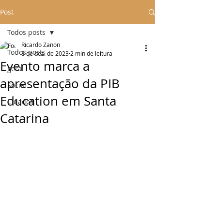
Post
Todos posts
Ricardo Zanon
Todos posts
8 de dez. de 2023
2 min de leitura
Evento marca a
geral
apresentação da PIB
Social
Education em Santa
Cidades
Catarina