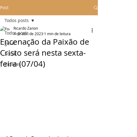
Post
Todos posts
Ricardo Zanon
Todos posts
4 de abr. de 2023
1 min de leitura
Encenação da Paixão de
geral
Cristo será nesta sexta-
Social
feira (07/04)
Cidades