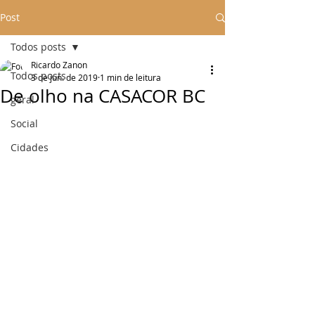
Post
Todos posts
Ricardo Zanon
Todos posts
3 de jun. de 2019
1 min de leitura
De olho na CASACOR BC
geral
Social
Cidades