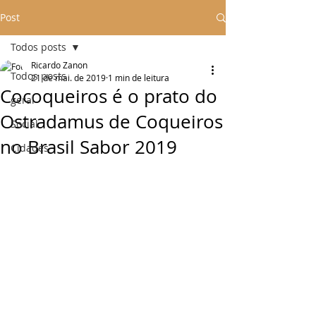
Post
Todos posts
Ricardo Zanon
Todos posts
21 de mai. de 2019
1 min de leitura
Cocoqueiros é o prato do
geral
Ostradamus de Coqueiros
Social
no Brasil Sabor 2019
Cidades