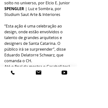
solto no universo, por Elcio E. Junior
SPENGLER
 | Luz e Sombra, por 
Studium Saut Arte & Interiores
“Esta ação é uma celebração ao 
design, onde estão envolvidos o 
talento de grandes arquitetos e 
designers de Santa Catarina. O 
público irá se surpreender”, disse 
Eduardo Delatorre Schwarz, que 
comanda o CH.
Até o final da mostra o Casahall terá 
uma programação especial, 
inserindo os visitantes numa 
jornada de autoconhecimento e 
magia.
Endereço:
 Av. do Estado Dalmo 
Vieira, 4770 - Estados, Balneário 