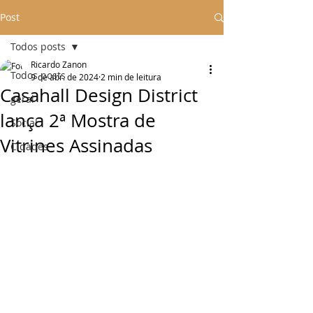
Post
Todos posts
Ricardo Zanon
Todos posts
9 de abr. de 2024
2 min de leitura
Casahall Design District
geral
lança 2ª Mostra de
Social
Vitrines Assinadas
Cidades