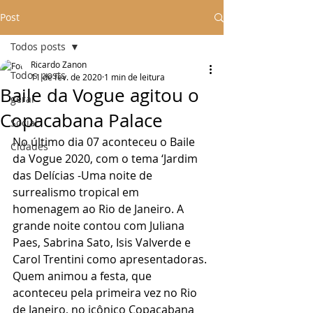
Post
Todos posts
Ricardo Zanon
Todos posts
11 de fev. de 2020
1 min de leitura
Baile da Vogue agitou o
geral
Copacabana Palace
Social
No último dia 07 aconteceu o Baile 
Cidades
da Vogue 2020, com o tema ‘Jardim 
das Delícias -Uma noite de 
surrealismo tropical em 
homenagem ao Rio de Janeiro. A 
grande noite contou com Juliana 
Paes, Sabrina Sato, Isis Valverde e 
Carol Trentini como apresentadoras.
Quem animou a festa, que 
aconteceu pela primeira vez no Rio 
de Janeiro, no icônico Copacabana 