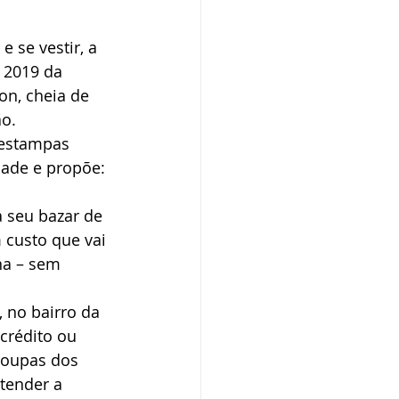
 se vestir, a 
 2019 da 
n, cheia de 
ão.
 estampas 
ade e propõe: 
a seu bazar de 
 custo que vai 
na – sem 
 no bairro da 
crédito ou 
roupas dos 
tender a 