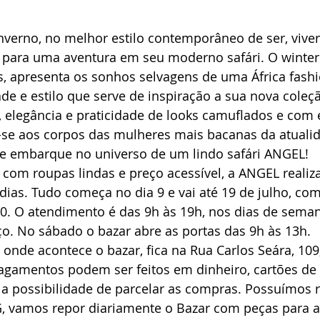
nverno, no melhor estilo contemporâneo de ser, viver e
para uma aventura em seu moderno safári. O winter
, apresenta os sonhos selvagens de uma África fashio
ade e estilo que serve de inspiração a sua nova coleç
, elegância e praticidade de looks camuflados e com
-se aos corpos das mulheres mais bacanas da atualid
e embarque no universo de um lindo safári ANGEL!
a, com roupas lindas e preço acessível, a ANGEL realiz
dias. Tudo começa no dia 9 e vai até 19 de julho, com
90. O atendimento é das 9h às 19h, nos dias de sema
o. No sábado o bazar abre as portas das 9h às 13h.
 onde acontece o bazar, fica na Rua Carlos Seára, 109,
 pagamentos podem ser feitos em dinheiro, cartões de 
 a possibilidade de parcelar as compras. Possuímos 
 vamos repor diariamente o Bazar com peças para a