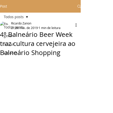
Post
Todos posts
Ricardo Zanon
Todos posts
21 de mai. de 2019
1 min de leitura
4º Balneário Beer Week
geral
traz cultura cervejeira ao
Social
Balneário Shopping
Cidades