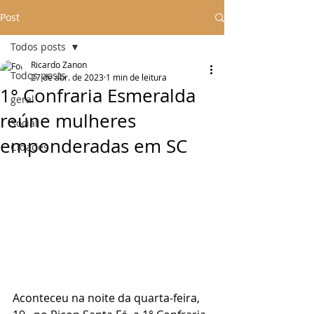
Post
Todos posts
Ricardo Zanon
Todos posts
27 de abr. de 2023
1 min de leitura
1° Confraria Esmeralda
geral
reúne mulheres
Social
emponderadas em SC
Cidades
Aconteceu na noite da quarta-feira,  